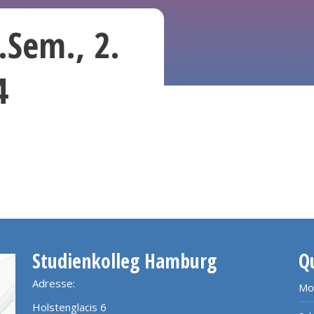
.Sem., 2.
4
Studienkolleg Hamburg
Q
Adresse:
Mo
Holstenglacis 6