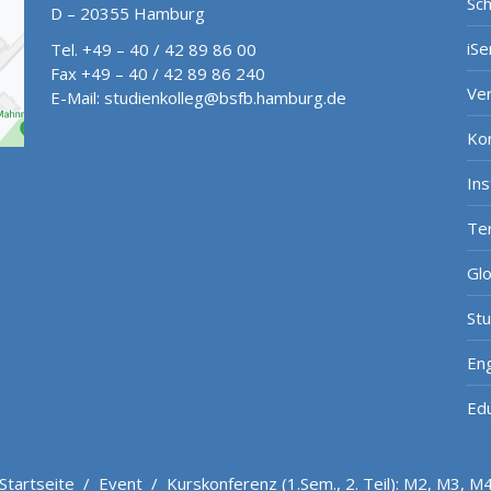
Sch
D – 20355 Hamburg
iSe
Tel. +49 – 40 / 42 89 86 00
Fax +49 – 40 / 42 89 86 240
Ve
E-Mail:
studienkolleg@bsfb.hamburg.de
Ko
In
Te
Gl
St
Eng
Ed
Startseite
/
Event
/
Kurskonferenz (1.Sem., 2. Teil): M2, M3, M