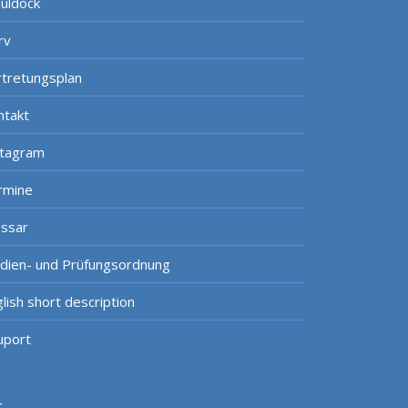
uldock
rv
rtretungsplan
ntakt
stagram
rmine
ossar
udien- und Prüfungsordnung
lish short description
uport
4