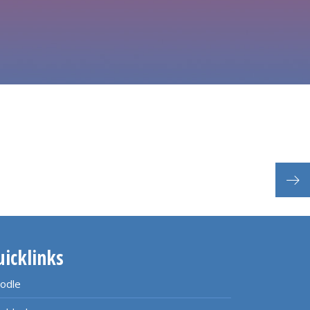
uicklinks
odle