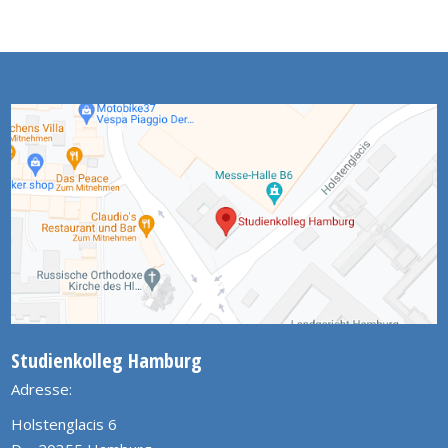
Studienkolleg Hamburg
Adresse:
Holstenglacis 6