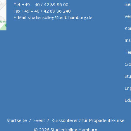
iSe
Tel. +49 – 40 / 42 89 86 00
Fax +49 – 40 / 42 89 86 240
Ve
E-Mail:
studienkolleg@bsfb.hamburg.de
Ko
In
Te
Gl
St
Eng
Ed
Startseite
/
Event
/
Kurskonferenz für Propädeutikkurse
© 2026 Studienkolleg Hamburg