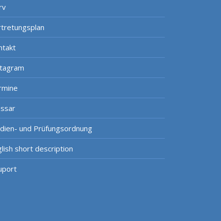
rv
rtretungsplan
ntakt
stagram
rmine
ossar
udien- und Prüfungsordnung
lish short description
uport