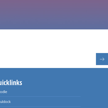
Erst
uicklinks
odle
uldock