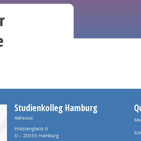
r
e
Studienkolleg Hamburg
Q
Adresse:
Mo
Holstenglacis 6
Sch
D – 20355 Hamburg