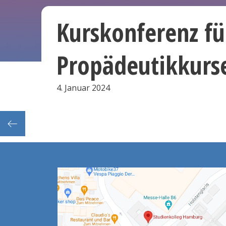
Kurskonferenz fü
Propädeutikkurs
4. Januar 2024
Frist: Abgabe der korrigierten Prüfungen mit Notenübersicht durch Vorsitz im Sekretariat