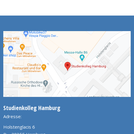
Studienkolleg Hamburg
Adresse:
Holstenglacis 6