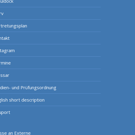
uldock
rv
rtretungsplan
ntakt
stagram
rmine
ossar
udien- und Prüfungsordnung
lish short description
uport
isse an Externe