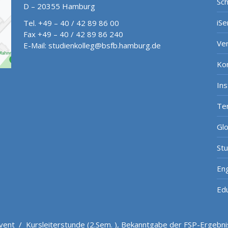
Sch
D – 20355 Hamburg
iSe
Tel. +49 – 40 / 42 89 86 00
Fax +49 – 40 / 42 89 86 240
Ve
E-Mail:
studienkolleg@bsfb.hamburg.de
Ko
In
Te
Gl
St
Eng
Ed
vent
/
Kursleiterstunde (2.Sem. ), Bekanntgabe der FSP-Ergebn