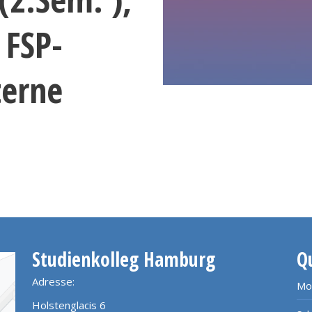
 FSP-
terne
Studienkolleg Hamburg
Q
Adresse:
Mo
Holstenglacis 6