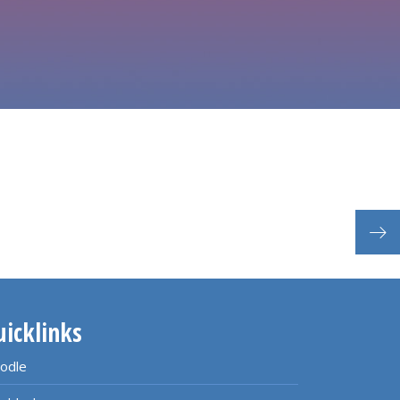
uicklinks
odle