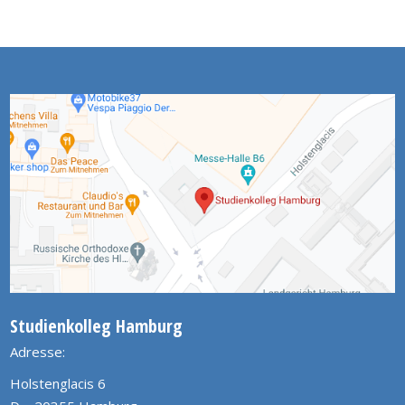
Studienkolleg Hamburg
Adresse:
Holstenglacis 6