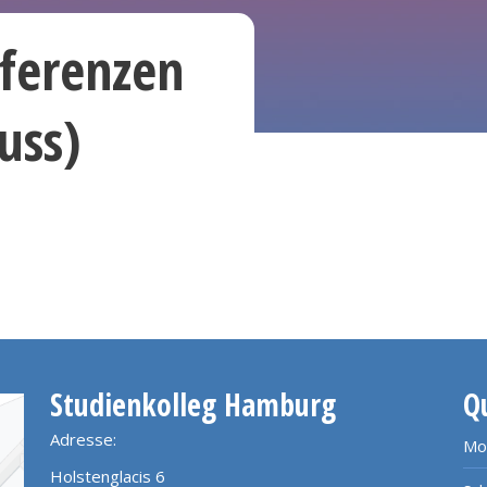
ferenzen
uss)
Studienkolleg Hamburg
Q
Adresse:
Mo
Holstenglacis 6