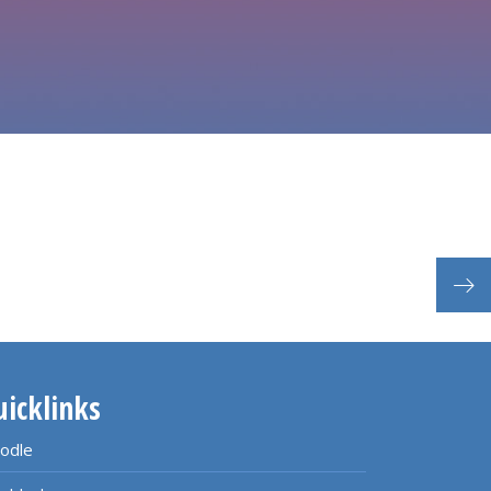
uicklinks
odle