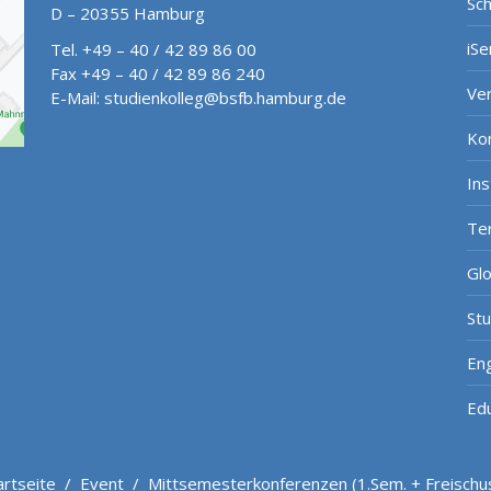
Sch
D – 20355 Hamburg
iSe
Tel. +49 – 40 / 42 89 86 00
Fax +49 – 40 / 42 89 86 240
Ve
E-Mail:
studienkolleg@bsfb.hamburg.de
Ko
In
Te
Gl
St
Eng
Ed
artseite
/
Event
/
Mittsemesterkonferenzen (1.Sem. + Freischu