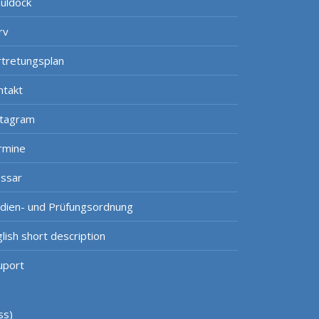
uldock
rv
rtretungsplan
ntakt
stagram
rmine
ossar
udien- und Prüfungsordnung
lish short description
uport
ss)