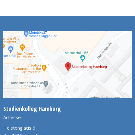
Studienkolleg Hamburg
Adresse:
Holstenglacis 6