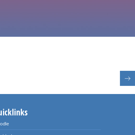
uicklinks
odle