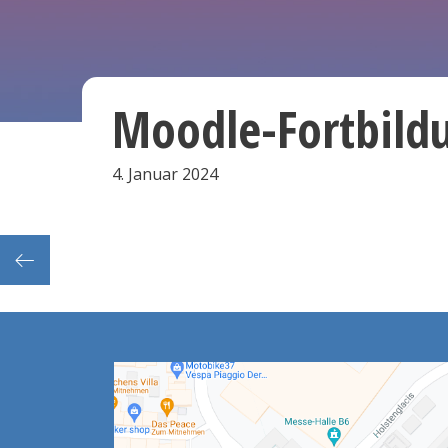
Moodle-Fortbild
4. Januar 2024
 K’uK