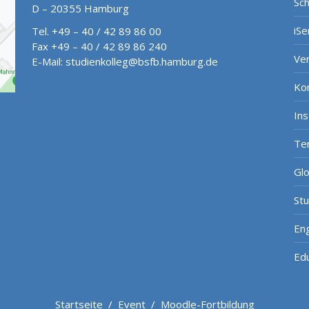
Sch
D – 20355 Hamburg
iSe
Tel. +49 – 40 / 42 89 86 00
Fax +49 – 40 / 42 89 86 240
Ve
E-Mail:
studienkolleg@bsfb.hamburg.de
Ko
In
Te
Gl
St
Eng
Ed
Startseite
/
Event
/
Moodle-Fortbildung