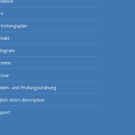
uldock
rv
rtretungsplan
ntakt
stagram
rmine
ossar
udien- und Prüfungsordnung
lish short description
uport