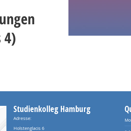
fungen
 4)
Studienkolleg Hamburg
Q
Adresse:
Mo
Holstenglacis 6