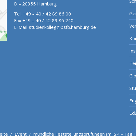
Sch
D – 20355 Hamburg
iSe
Tel. +49 – 40 / 42 89 86 00
Fax +49 – 40 / 42 89 86 240
Ve
E-Mail:
studienkolleg@bsfb.hamburg.de
Ko
In
Te
Gl
St
Eng
Ed
eite
/
Event
/
mündliche Feststellungsprüfungen (mFSP – Tag 1 