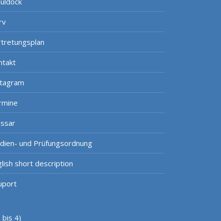
uldock
rv
rtretungsplan
ntakt
stagram
rmine
ossar
udien- und Prüfungsordnung
lish short description
uport
bis 4)