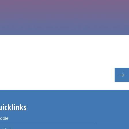
Beg
uicklinks
odle