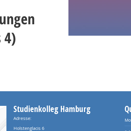
fungen
 4)
Studienkolleg Hamburg
Q
Adresse:
Mo
Holstenglacis 6