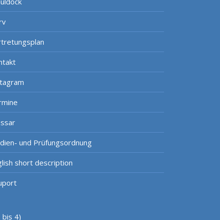
uldock
rv
rtretungsplan
ntakt
stagram
rmine
ossar
udien- und Prüfungsordnung
lish short description
uport
bis 4)