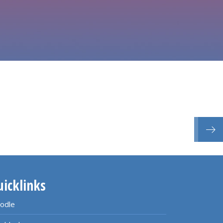
Ende
uicklinks
odle