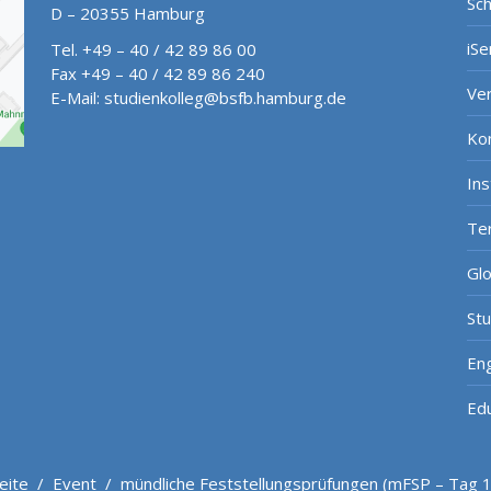
Sch
D – 20355 Hamburg
iSe
Tel. +49 – 40 / 42 89 86 00
Fax +49 – 40 / 42 89 86 240
Ve
E-Mail:
studienkolleg@bsfb.hamburg.de
Ko
In
Te
Gl
St
Eng
Ed
eite
/
Event
/
mündliche Feststellungsprüfungen (mFSP – Tag 1 