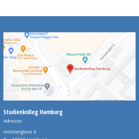
Studienkolleg Hamburg
Adresse:
Holstenglacis 6