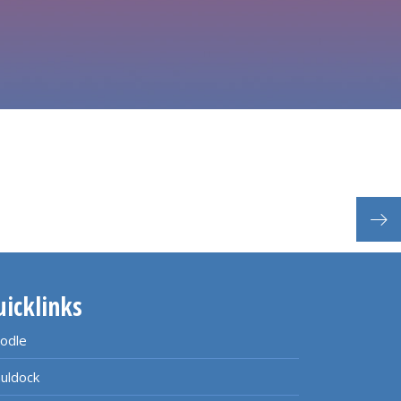
uicklinks
odle
uldock