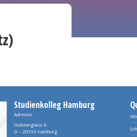
tz)
Studienkolleg Hamburg
Q
Adresse:
Mo
Holstenglacis 6
Sch
D – 20355 Hamburg