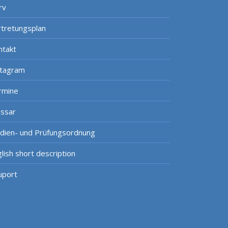
rv
rtretungsplan
ntakt
stagram
rmine
ossar
udien- und Prüfungsordnung
lish short description
uport