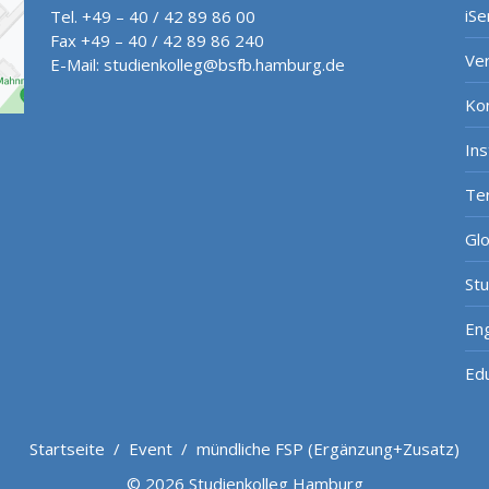
iSe
Tel. +49 – 40 / 42 89 86 00
Fax +49 – 40 / 42 89 86 240
Ve
E-Mail:
studienkolleg@bsfb.hamburg.de
Ko
In
Te
Gl
St
Eng
Ed
Startseite
/
Event
/
mündliche FSP (Ergänzung+Zusatz)
© 2026 Studienkolleg Hamburg