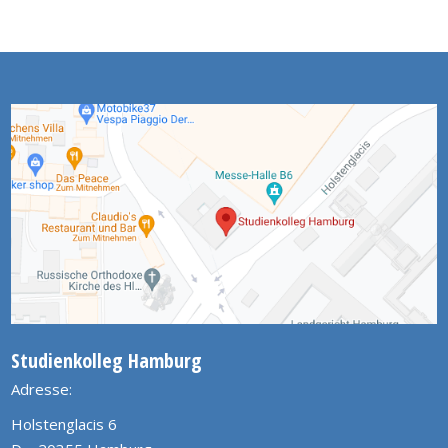
Studienkolleg Hamburg
Adresse:
Holstenglacis 6