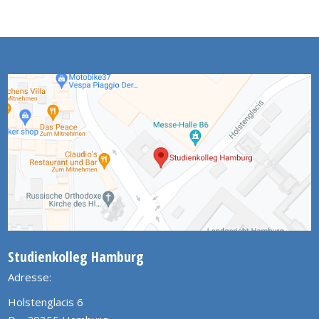
Studienkolleg Hamburg
Adresse:
Holstenglacis 6