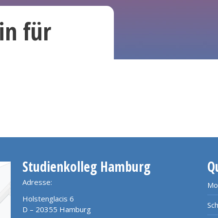
n für
Studienkolleg Hamburg
Q
Adresse:
Mo
Holstenglacis 6
Sch
D – 20355 Hamburg