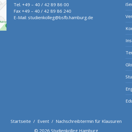
iSe
Tel. +49 – 40 / 42 89 86 00
Fax +49 – 40 / 42 89 86 240
Ve
E-Mail:
studienkolleg@bsfb.hamburg.de
Ko
In
Te
Gl
St
Eng
Ed
Startseite
/
Event
/
Nachschreibtermin für Klausuren
© 2026 Studienkolleg Hamburg