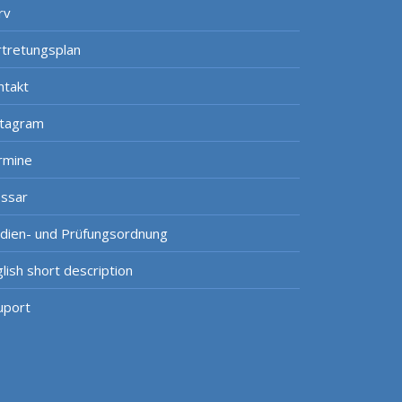
rv
rtretungsplan
ntakt
stagram
rmine
ossar
udien- und Prüfungsordnung
lish short description
uport