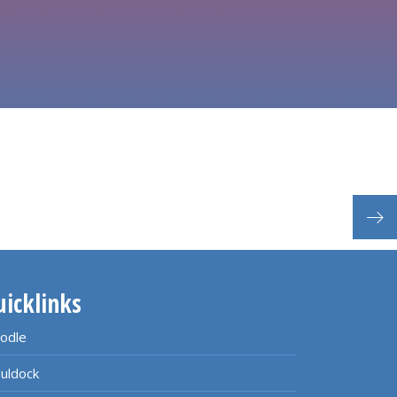
Tref
uicklinks
odle
uldock