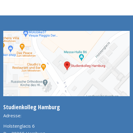
Studienkolleg Hamburg
Adresse:
Holstenglacis 6