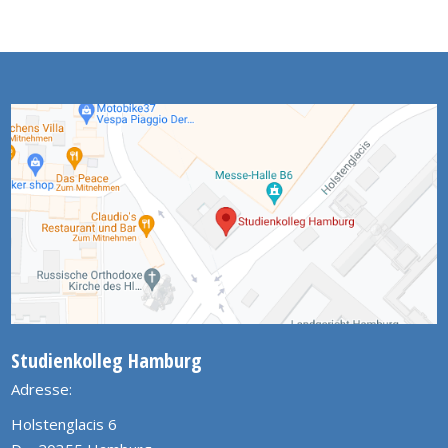
Studienkolleg Hamburg
Adresse:
Holstenglacis 6