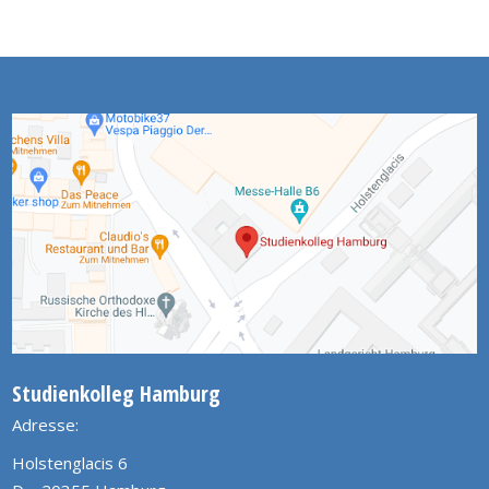
Studienkolleg Hamburg
Adresse:
Holstenglacis 6