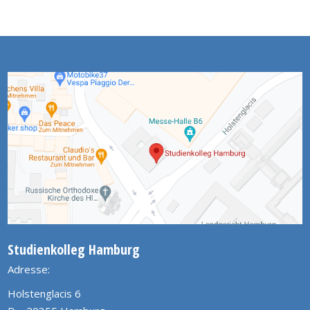
Studienkolleg Hamburg
Adresse:
Holstenglacis 6