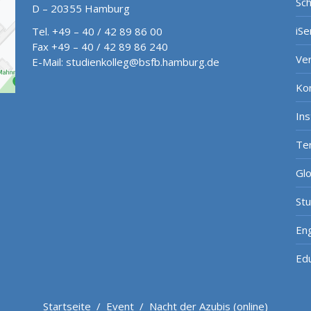
Sch
D – 20355 Hamburg
iSe
Tel. +49 – 40 / 42 89 86 00
Fax +49 – 40 / 42 89 86 240
Ve
E-Mail:
studienkolleg@bsfb.hamburg.de
Ko
In
Te
Gl
St
Eng
Ed
Startseite
/
Event
/
Nacht der Azubis (online)