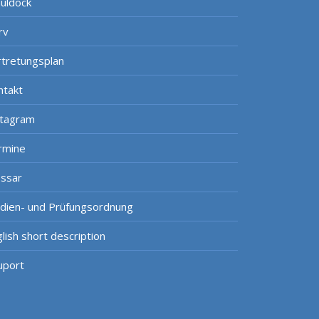
uldock
rv
rtretungsplan
ntakt
stagram
rmine
ossar
udien- und Prüfungsordnung
lish short description
uport