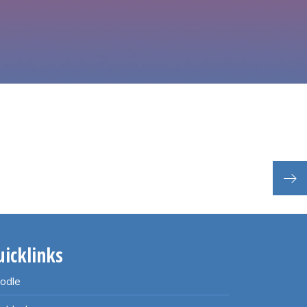
uicklinks
odle