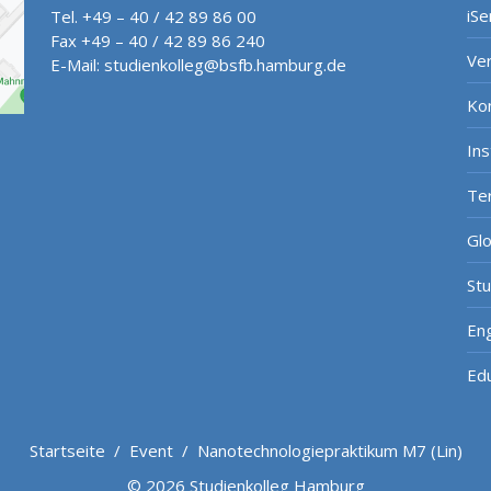
iSe
Tel. +49 – 40 / 42 89 86 00
Fax +49 – 40 / 42 89 86 240
Ve
E-Mail:
studienkolleg@bsfb.hamburg.de
Ko
In
Te
Gl
St
Eng
Ed
Startseite
/
Event
/
Nanotechnologiepraktikum M7 (Lin)
© 2026 Studienkolleg Hamburg