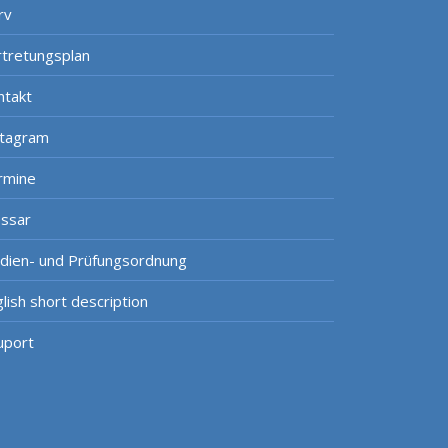
rv
rtretungsplan
ntakt
stagram
rmine
ossar
udien- und Prüfungsordnung
lish short description
uport