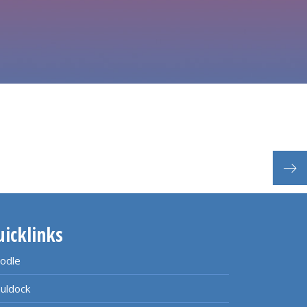
uicklinks
odle
uldock