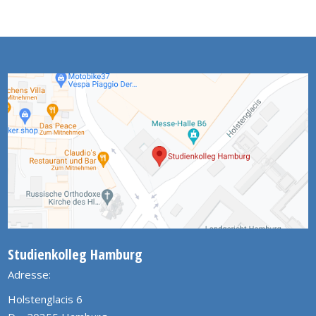
Studienkolleg Hamburg
Adresse:
Holstenglacis 6