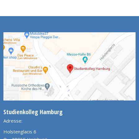
Studienkolleg Hamburg
Adresse:
Holstenglacis 6