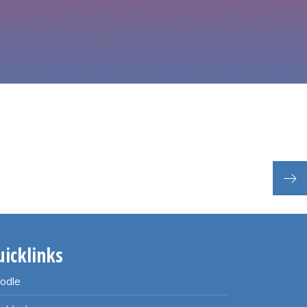
Pfi
uicklinks
odle