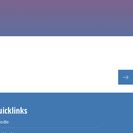
uicklinks
odle