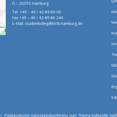
Sch
D – 20355 Hamburg
iSe
Tel. +49 – 40 / 42 89 86 00
Fax +49 – 40 / 42 89 86 240
Ve
E-Mail:
studienkolleg@bsfb.hamburg.de
Ko
In
Te
Gl
St
Eng
Ed
/
Pädagogische Ganztageskonferenz zum Thema Kulturelle Vielfa