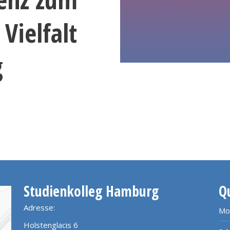
Vielfalt
g
Studienkolleg Hamburg
Q
Adresse:
Mo
Holstenglacis 6