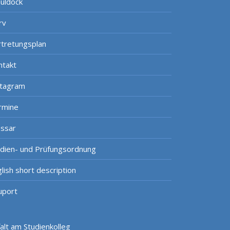
uldock
rv
rtretungsplan
ntakt
stagram
rmine
ossar
udien- und Prüfungsordnung
lish short description
uport
lt am Studienkolleg