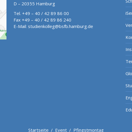
Sch
D – 20355 Hamburg
iSe
Tel. +49 – 40 / 42 89 86 00
Fax +49 – 40 / 42 89 86 240
Ve
E-Mail:
studienkolleg@bsfb.hamburg.de
Ko
In
Te
Gl
St
Eng
Ed
Startseite
/
Event
/
Pfingstmontag