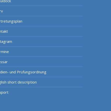
uldock
rv
rtretungsplan
ntakt
stagram
rmine
ossar
udien- und Prüfungsordnung
lish short description
uport