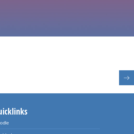
Her
uicklinks
odle