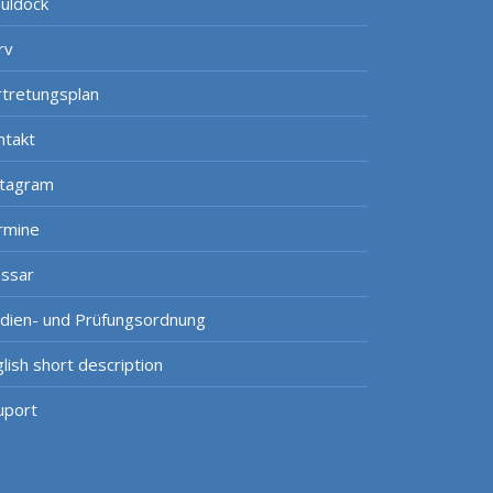
uldock
rv
rtretungsplan
ntakt
stagram
rmine
ossar
udien- und Prüfungsordnung
lish short description
uport