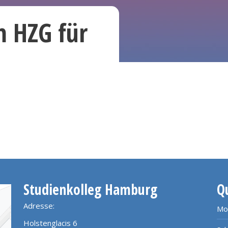
m HZG für
Studienkolleg Hamburg
Q
Adresse:
Mo
Holstenglacis 6