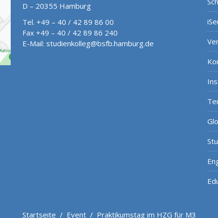
Sch
D – 20355 Hamburg
iSe
Tel. +49 – 40 / 42 89 86 00
Fax +49 – 40 / 42 89 86 240
Ve
E-Mail:
studienkolleg@bsfb.hamburg.de
Ko
In
Te
Gl
St
Eng
Ed
Startseite
/
Event
/
Praktikumstag im HZG für M3