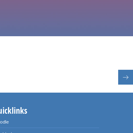
Pra
uicklinks
odle