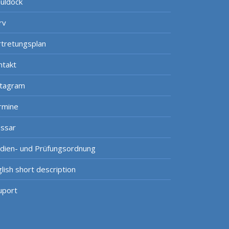
uldock
rv
rtretungsplan
ntakt
stagram
rmine
ossar
udien- und Prüfungsordnung
lish short description
uport