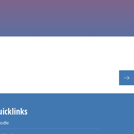
Pra
uicklinks
odle