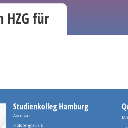
m HZG für
Studienkolleg Hamburg
Q
Adresse:
Mo
Holstenglacis 6