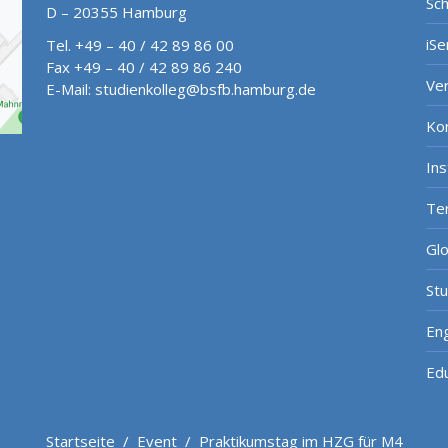
Sch
D – 20355 Hamburg
iSe
Tel. +49 – 40 / 42 89 86 00
Fax +49 – 40 / 42 89 86 240
Ve
E-Mail:
studienkolleg@bsfb.hamburg.de
Ko
In
Te
Gl
St
Eng
Ed
Startseite
/
Event
/
Praktikumstag im HZG für M4