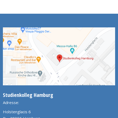
Studienkolleg Hamburg
Adresse:
Holstenglacis 6