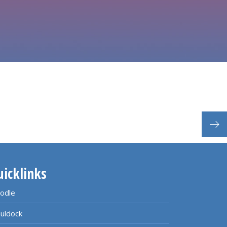
uicklinks
odle
uldock