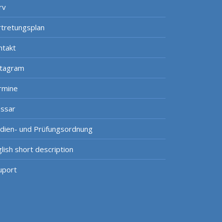
rv
rtretungsplan
ntakt
stagram
rmine
ossar
udien- und Prüfungsordnung
lish short description
uport