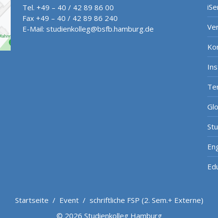
iSe
Tel. +49 – 40 / 42 89 86 00
Fax +49 – 40 / 42 89 86 240
Ve
E-Mail:
studienkolleg@bsfb.hamburg.de
Ko
In
Te
Gl
St
Eng
Ed
Startseite
/
Event
/
schriftliche FSP (2. Sem.+ Externe)
© 2026 Studienkolleg Hamburg