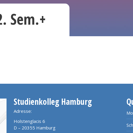
(2. Sem.+
Studienkolleg Hamburg
Q
Adresse:
Mo
Holstenglacis 6
Sch
D – 20355 Hamburg