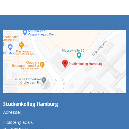
Studienkolleg Hamburg
Adresse:
Holstenglacis 6