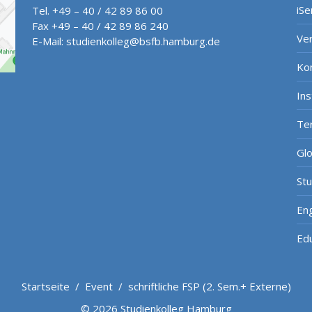
iSe
Tel. +49 – 40 / 42 89 86 00
Fax +49 – 40 / 42 89 86 240
Ve
E-Mail:
studienkolleg@bsfb.hamburg.de
Ko
In
Te
Gl
St
Eng
Ed
Startseite
/
Event
/
schriftliche FSP (2. Sem.+ Externe)
© 2026 Studienkolleg Hamburg