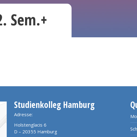
(2. Sem.+
Studienkolleg Hamburg
Q
Adresse:
Mo
Holstenglacis 6
Sch
D – 20355 Hamburg