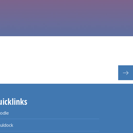
Eing
uicklinks
odle
uldock