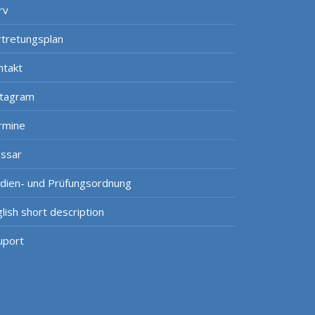
rv
rtretungsplan
ntakt
stagram
rmine
ossar
udien- und Prüfungsordnung
lish short description
uport