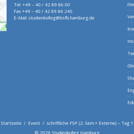
iSe
Tel. +49 – 40 / 42 89 86 00
Fax +49 – 40 / 42 89 86 240
Ve
E-Mail:
studienkolleg@bsfb.hamburg.de
Ko
In
Te
Gl
St
Eng
Ed
Startseite
/
Event
/
schriftliche FSP (2. Sem.+ Externe) – Tag 1
© 2026 Studienkolleg Hamburg