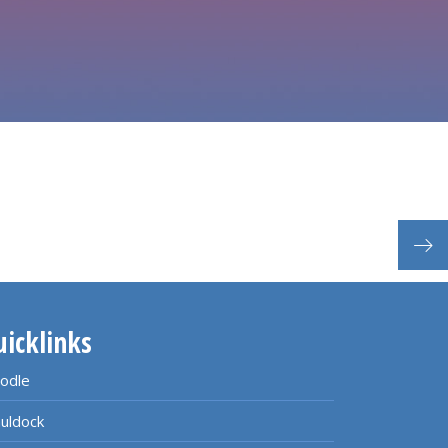
uicklinks
odle
uldock