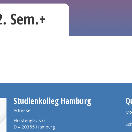
(2. Sem.+
Studienkolleg Hamburg
Q
Adresse:
Mo
Holstenglacis 6
Sch
D – 20355 Hamburg