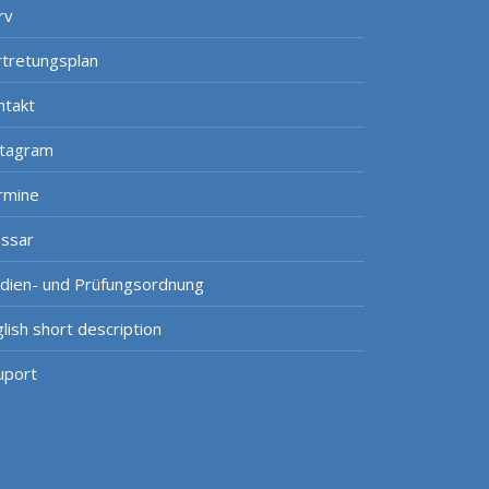
rv
rtretungsplan
ntakt
stagram
rmine
ossar
udien- und Prüfungsordnung
lish short description
uport