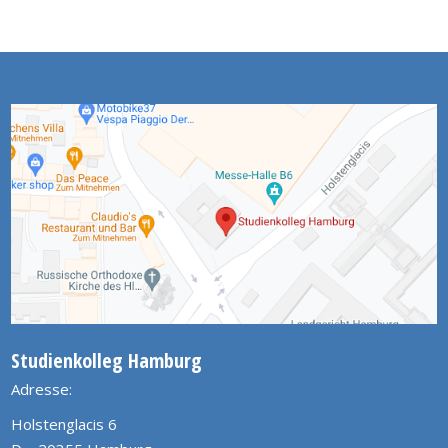
Studienkolleg Hamburg
Adresse:
Holstenglacis 6