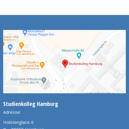
Studienkolleg Hamburg
Adresse:
Holstenglacis 6