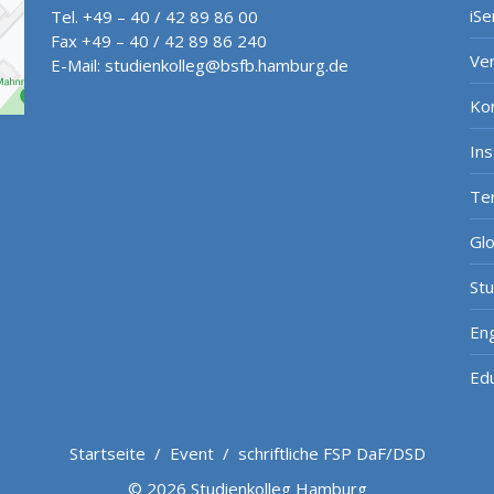
iSe
Tel. +49 – 40 / 42 89 86 00
Fax +49 – 40 / 42 89 86 240
Ve
E-Mail:
studienkolleg@bsfb.hamburg.de
Ko
In
Te
Gl
St
Eng
Ed
Startseite
/
Event
/
schriftliche FSP DaF/DSD
© 2026 Studienkolleg Hamburg