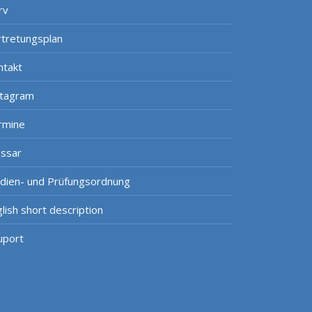
rv
rtretungsplan
ntakt
stagram
rmine
ossar
udien- und Prüfungsordnung
lish short description
uport