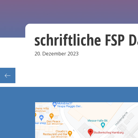
schriftliche FSP 
20. Dezember 2023
Frist: Abgabe der Kurswechselanträge aus 1. Sem. (bei Le)