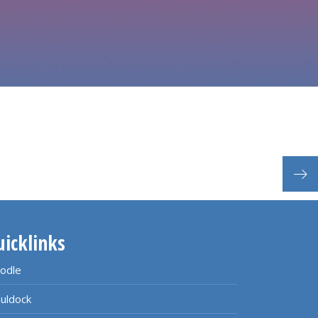
Beg
uicklinks
odle
uldock