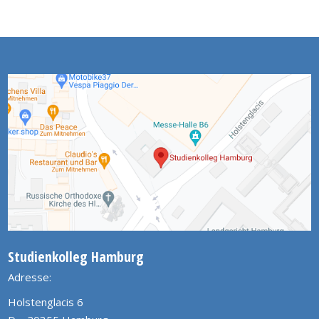
Studienkolleg Hamburg
Adresse:
Holstenglacis 6