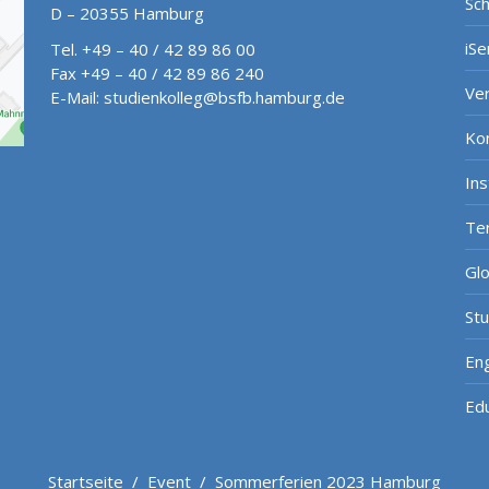
Sch
D – 20355 Hamburg
iSe
Tel. +49 – 40 / 42 89 86 00
Fax +49 – 40 / 42 89 86 240
Ve
E-Mail:
studienkolleg@bsfb.hamburg.de
Ko
In
Te
Gl
St
Eng
Ed
Startseite
/
Event
/
Sommerferien 2023 Hamburg