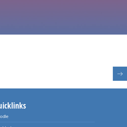
Her
uicklinks
odle