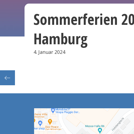
Sommerferien 2
Hamburg
4. Januar 2024
ertag