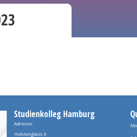
023
Studienkolleg Hamburg
Q
Adresse:
Mo
Holstenglacis 6