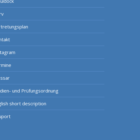
uldock
rv
rtretungsplan
ntakt
stagram
rmine
ossar
udien- und Prüfungsordnung
lish short description
uport