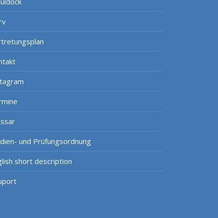
uldock
rv
rtretungsplan
ntakt
stagram
rmine
ossar
udien- und Prüfungsordnung
lish short description
uport