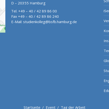
Sch
D – 20355 Hamburg
iSe
Tel. +49 – 40 / 42 89 86 00
Fax +49 – 40 / 42 89 86 240
Ve
E-Mail:
studienkolleg@bsfb.hamburg.de
Ko
In
Te
Gl
St
Eng
Ed
Startseite
/
Event
/
Tag der Arbeit