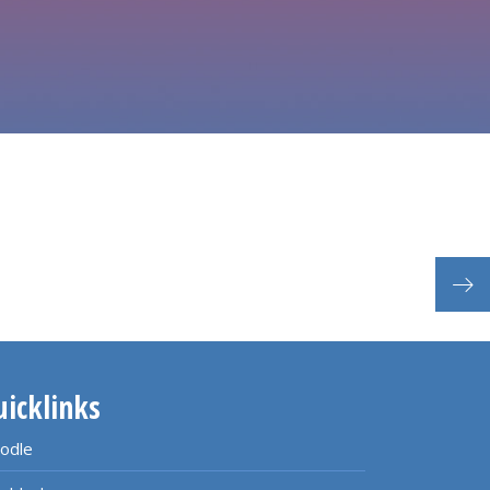
Neu
uicklinks
odle