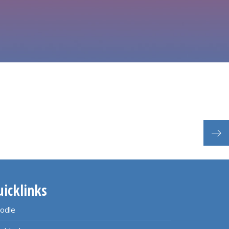
End
uicklinks
odle