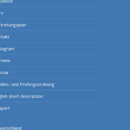
uldock
rv
rtretungsplan
ntakt
stagram
rmine
ossar
udien- und Prüfungsordnung
lish short description
uport
Deutschland