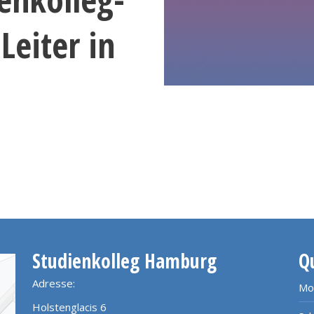
Leiter in
Studienkolleg Hamburg
Q
Adresse:
Mo
Holstenglacis 6