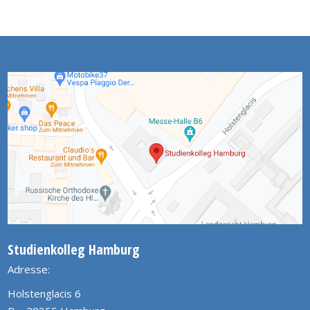
Studienkolleg Hamburg
Adresse:
Holstenglacis 6