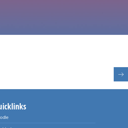
TRA
uicklinks
odle