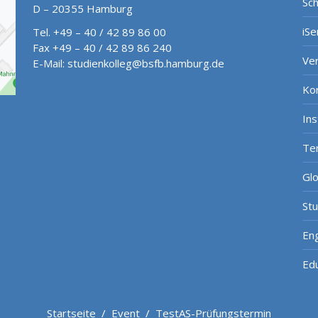
Sch
D – 20355 Hamburg
iSe
Tel. +49 – 40 / 42 89 86 00
Fax +49 – 40 / 42 89 86 240
Ve
E-Mail:
studienkolleg@bsfb.hamburg.de
Ko
In
Te
Gl
St
Eng
Ed
Startseite
/
Event
/
TestAS-Prüfungstermin