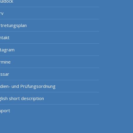
uldock
rv
rtretungsplan
ntakt
stagram
rmine
ossar
udien- und Prüfungsordnung
lish short description
uport