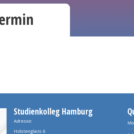
termin
Studienkolleg Hamburg
Q
Adresse:
Mo
Holstenglacis 6