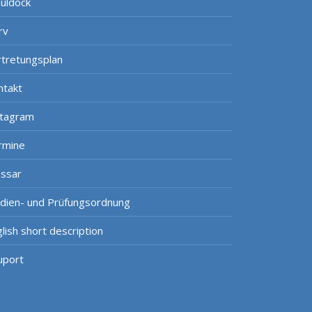
uldock
rv
rtretungsplan
ntakt
stagram
rmine
ossar
udien- und Prüfungsordnung
lish short description
uport