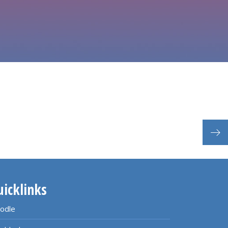
Uni
uicklinks
odle