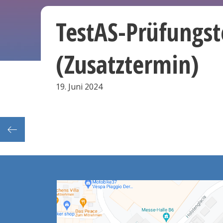
TestAS-Prüfungs
(Zusatztermin)
19. Juni 2024
nline