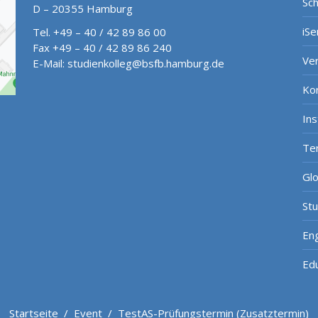
Sch
D – 20355 Hamburg
iSe
Tel. +49 – 40 / 42 89 86 00
Fax +49 – 40 / 42 89 86 240
Ve
E-Mail:
studienkolleg@bsfb.hamburg.de
Ko
In
Te
Gl
St
Eng
Ed
Startseite
/
Event
/
TestAS-Prüfungstermin (Zusatztermin)