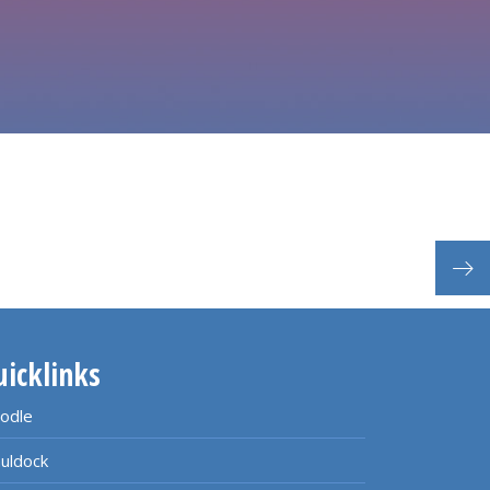
Inte
uicklinks
odle
uldock