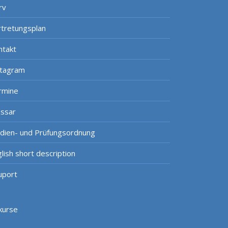
rv
rtretungsplan
ntakt
stagram
rmine
ossar
udien- und Prüfungsordnung
lish short description
uport
kurse