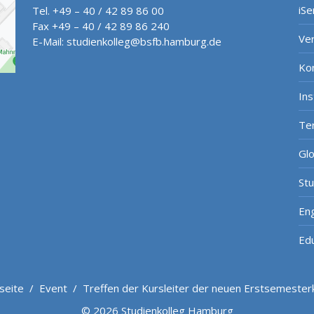
iSe
Tel. +49 – 40 / 42 89 86 00
Fax +49 – 40 / 42 89 86 240
Ve
E-Mail:
studienkolleg@bsfb.hamburg.de
Ko
In
Te
Gl
St
Eng
Ed
seite
/
Event
/
Treffen der Kursleiter der neuen Erstsemester
© 2026 Studienkolleg Hamburg