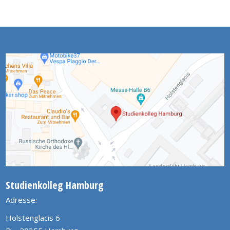
Studienkolleg Hamburg
Adresse:
Holstenglacis 6