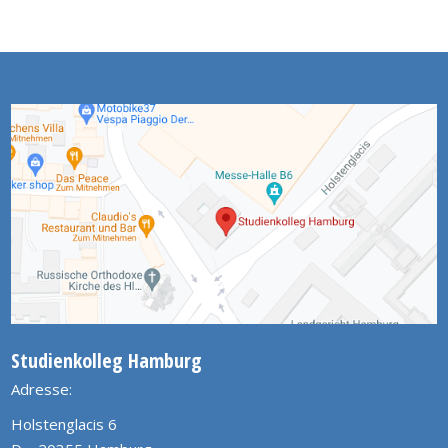
Studienkolleg Hamburg
Adresse:
Holstenglacis 6