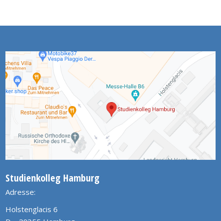
Studienkolleg Hamburg
Adresse:
Holstenglacis 6