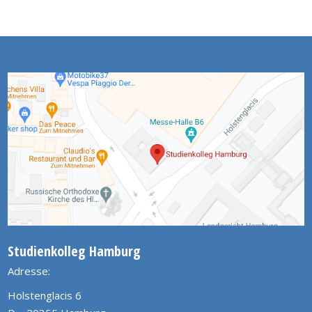
Studienkolleg Hamburg
Adresse:
Holstenglacis 6