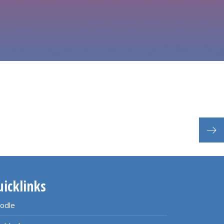
Lan
uicklinks
odle