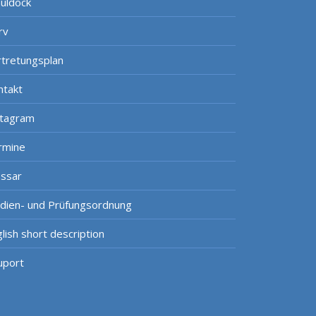
uldock
rv
rtretungsplan
ntakt
stagram
rmine
ossar
udien- und Prüfungsordnung
lish short description
uport