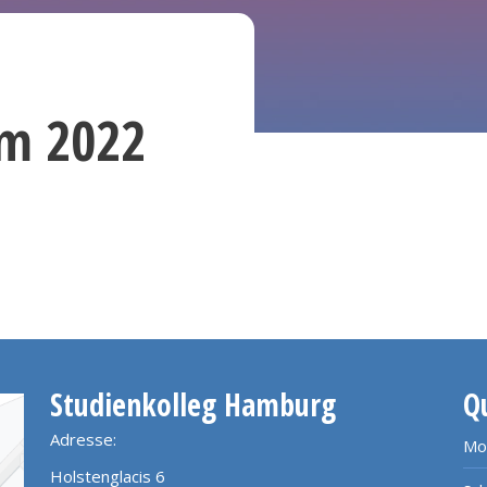
m 2022
Studienkolleg Hamburg
Q
Adresse:
Mo
Holstenglacis 6